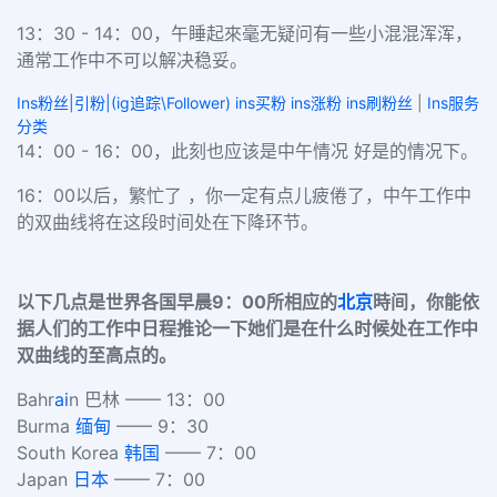
13：30 - 14：00，午睡起來毫无疑问有一些小混混浑浑，
通常工作中不可以解决稳妥。
Ins粉丝|引粉|(ig追踪\Follower) ins买粉 ins涨粉 ins刷粉丝
|
Ins服务
分类
14：00 - 16：00，此刻也应该是中午情况 好是的情况下。
16：00以后，繁忙了 ，你一定有点儿疲倦了，中午工作中
的双曲线将在这段时间处在下降环节。
以下几点是世界各国早晨9：00所相应的
北京
時间，你能依
据人们的工作中日程推论一下她们是在什么时候处在工作中
双曲线的至高点的。
Bahr
ai
n 巴林 —— 13：00
Burma
缅甸
—— 9：30
South Korea
韩国
—— 7：00
Japan
日本
—— 7：00