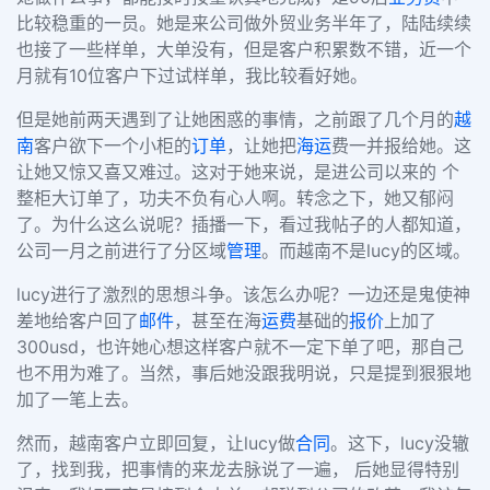
比较稳重的一员。她是来公司做外贸业务半年了，陆陆续续
也接了一些样单，大单没有，但是客户积累数不错，近一个
月就有10位客户下过试样单，我比较看好她。
但是她前两天遇到了让她困惑的事情，之前跟了几个月的
越
南
客户欲下一个小柜的
订单
，让她把
海运
费一并报给她。这
让她又惊又喜又难过。这对于她来说，是进公司以来的 个
整柜大订单了，功夫不负有心人啊。转念之下，她又郁闷
了。为什么这么说呢？插播一下，看过我帖子的人都知道，
公司一月之前进行了分区域
管理
。而越南不是lucy的区域。
lucy进行了激烈的思想斗争。该怎么办呢？一边还是鬼使神
差地给客户回了
邮件
，甚至在海
运费
基础的
报价
上加了
300usd，也许她心想这样客户就不一定下单了吧，那自己
也不用为难了。当然，事后她没跟我明说，只是提到狠狠地
加了一笔上去。
然而，越南客户立即回复，让lucy做
合同
。这下，lucy没辙
了，找到我，把事情的来龙去脉说了一遍， 后她显得特别