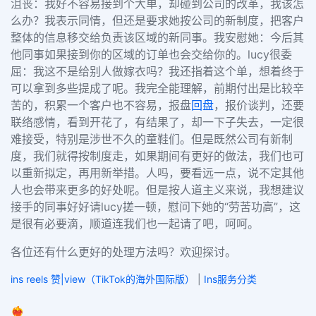
沮丧：我好不容易接到个大单，却碰到公司的改革，我该怎
么办？我表示同情，但还是要求她按公司的新制度，把客户
整体的信息移交给负责该区域的新同事。我安慰她：今后其
他同事如果接到你的区域的订单也会交给你的。lucy很委
屈：我这不是给别人做嫁衣吗？我还指着这个单，想着终于
可以拿到多些提成了呢。我完全能理解，前期付出是比较辛
苦的，积累一个客户也不容易，报盘
回盘
，报价谈判，还要
联络感情，看到开花了，有结果了，却一下子失去，一定很
难接受，特别是涉世不久的童鞋们。但是既然公司有新制
度，我们就得按制度走，如果期间有更好的做法，我们也可
以重新拟定，再用新举措。人吗，要看远一点，说不定其他
人也会带来更多的好处呢。但是按人道主义来说，我想建议
接手的同事好好请lucy搓一顿，慰问下她的“劳苦功高”，这
是很有必要滴，顺道连我们也一起请了吧，呵呵。
各位还有什么更好的处理方法吗？欢迎探讨。
ins reels 赞|view（TikTok的海外国际版）
|
Ins服务分类
❤️‍🔥