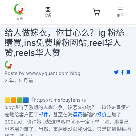
分类
菜单
首页
给人做嫁衣，你甘心么？ig 粉絲
購買,ins免费增粉网站,reel华人
赞,reels华人赞
Posts by www.yyquant.com blog
2 年，5 月前
🟨🟧🟩🟦『https://t.me/buyfensi/』
lucy进行了激烈的思想斗争。该怎么办呢？一边还是鬼使神
差地给客户回了
邮件
，甚至在海
运费
基础的
报价
上加了
300usd，也许她心想这样客户就不一定下单了吧，那自己
也不用为难了。当然，事后她没跟我明说，只是提到狠狠地