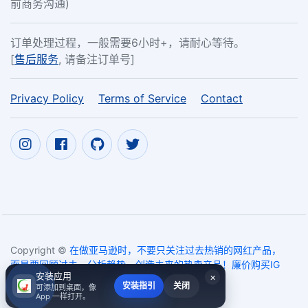
前商务沟通)
订单处理过程，一般需要6小时+，请耐心等待。
[
售后服务
, 请备注订单号]
Privacy Policy
Terms of Service
Contact
Copyright ©
在做亚马逊时，不要只关注过去热销的网红产品，
而是要回顾过去、分析趋势，创造未来的热卖产品！廉价购买IG
安装应用
×
投票，50个IG粉丝。
2017~2026
安装指引
关闭
可添加到桌面，像
App 一样打开。