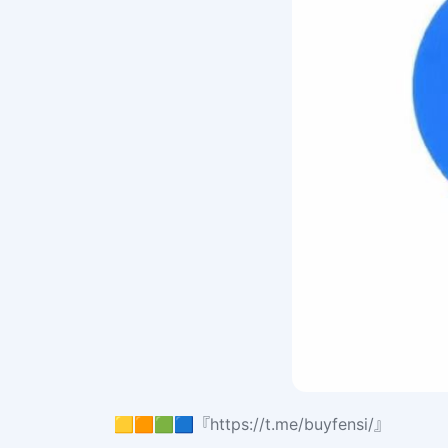
🟨🟧🟩🟦『https://t.me/buyfensi/』