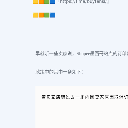
🟨🟧🟩🟦『https://t.me/buyfensi/』
🟨🟧🟩🟦
早就听一些卖家说，Shopee墨西哥站点的
政策中的其中一条如下：
若卖家店铺过去一周内因卖家原因取消