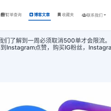
理合作
订单查询
博客文章
收藏夹
联系我们
中，我们了解到一周必须取消500单才会限流
stagram点赞，购买IG粉丝，Instag