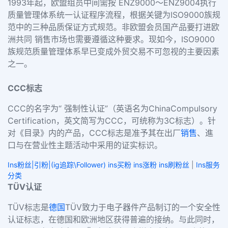
1993年起，欧盟组员中间需按 ENZ9000～ENZ9004执行
质量管理体系统一认证程序流程，根据关键为ISO9000族规
范中的三种品质保证方式规范。非欧盟会员国产品要打进欧
洲共同 销售市场也需要遵循这种要求。现如今，ISO9000
族规范质量管理体系早已变成外贸交易不可忽视的主要因素
之一。
CCC标志
CCC的名字为“
强制性认证”（英语名为ChinaCompulsory
Certification，英文简写为CCC，可统称为3C标志）。针
对《目录》内的产品，CCC标志是准予其在出厂
销售
、進
口与在营业性主题活动中采用的证实标识。
Ins粉丝|引粉|(ig追踪\Follower) ins买粉 ins涨粉 ins刷粉丝
|
Ins服务
分类
TÜV认证
TÜV标志是
德国
TÜV致力于电子器件产品制订的一个安全性
认证标志，在德国和欧洲地区获得普遍的接纳。与此同时，