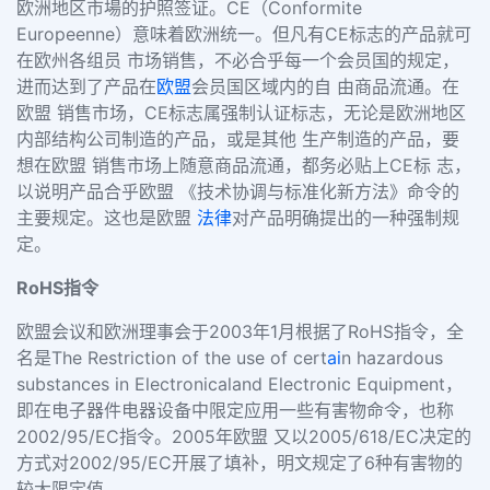
欧洲地区市場的护照签证。CE（Conformite
Europeenne）意味着欧洲统一。但凡有CE标志的产品就可
在欧州各组员 市场销售，不必合乎每一个会员国的规定，
进而达到了产品在
欧盟
会员国区域内的自 由商品流通。在
欧盟 销售市场，CE标志属强制认证标志，无论是欧洲地区
内部结构公司制造的产品，或是其他 生产制造的产品，要
想在欧盟 销售市场上随意商品流通，都务必贴上CE标 志，
以说明产品合乎欧盟 《技术协调与标准化新方法》命令的
主要规定。这也是欧盟
法律
对产品明确提出的一种强制规
定。
RoHS指令
欧盟会议和欧洲理事会于2003年1月根据了RoHS指令，全
名是The Restriction of the use of cert
ai
n hazardous
substances in Electronicaland Electronic Equipment，
即在电子器件电器设备中限定应用一些有害物命令，也称
2002/95/EC指令。2005年欧盟 又以2005/618/EC决定的
方式对2002/95/EC开展了填补，明文规定了6种有害物的
较大限定值。