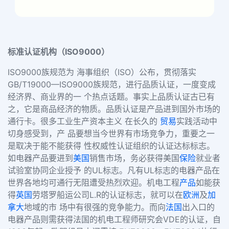
标准认证机构（ISO9000）
ISO9000族规范为 海事组织（ISO）公布，贯彻落实
GB/T19000—ISO9000族规范，进行品质认证，一度变成
经济界、商业界的一 个热点话题。事实上品质认证古已有
之，它是商品经济的物质。品质认证是产品进到国外市场的
通行卡。很多工业生产资本主义 在长久的
贸易
实践活动中
切身感受到，产 品要想当今世界有市场竞争力，重要之一
是取决于能不能获得 性权威性认证组织的认证达标标志。
如电器产品要进到
美国
销售市场，务必获得美国
保险
就业者
试验室协同企业授予 的UL标志。凡有UL标志的电器产品在
世界各地均可通行无阻遭受热烈欢迎。机电工程
产品
如能获
得
英国
劳塔罗船运公司L.R的认证标志，就可以在
欧洲
及
加
拿大
地域的市 场中有很强的竞争能力。而向
法国
出入口的
电器产品则需获得法国的机电工程师研究会VDE的认证，自