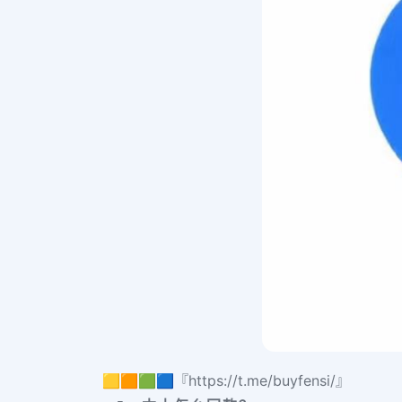
🟨🟧🟩🟦『https://t.me/buyfensi/』