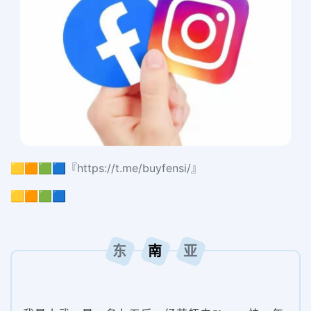
🟨🟧🟩🟦『https://t.me/buyfensi/』
🟨🟧🟩🟦
东
亚
南