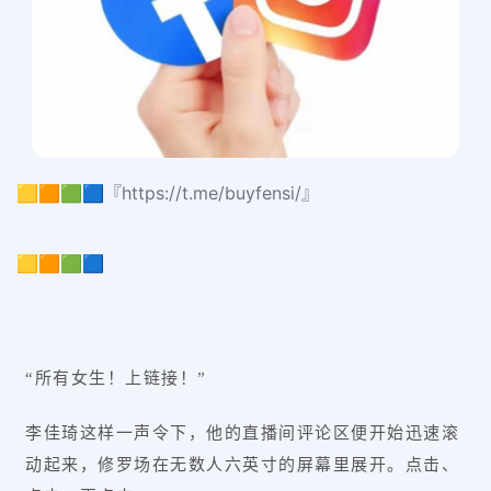
🟨🟧🟩🟦『https://t.me/buyfensi/』
🟨🟧🟩🟦
“所有女生！上链接！”
李佳琦这样一声令下，他的直播间评论区便开始迅速滚
动起来，修罗场在无数人六英寸的屏幕里展开。点击、