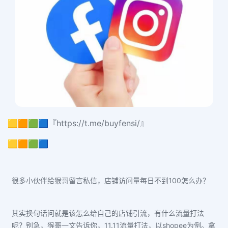
🟨🟧🟩🟦『https://t.me/buyfensi/』
🟨🟧🟩🟦
很多小伙伴给猴哥留言私信，店铺访问量每日不到100怎么办？
其实换句话问就是该怎么给自己
的
店铺引流，有什么流量打法
呢？别急，猴哥一文告诉你，11.11流量打法，以shopee为例。拿