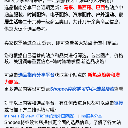
9.9大促季即将来临，一定要抓住这个爆单的大好时机！
选品指南分享平台近期更新：
马来、墨西哥、巴西
各站点中
涵盖
服装、时尚配饰、电子配饰、汽摩配件、户外运动、家
居生活等
二十余种一级商品类目，共计几千余条商品信息，
供您大促季选品参考。
卖家仅
需通过企业 登录，即可查看各大站点 新热门商品。
您可根据自己运营的站点和品类进行筛选，包含图片、价格
段、关键词等重要信息~随时随地掌握 新选品攻略！
新热点趋势和潜
可点击
选品指南分享平台
获取各个站点的
力商品
。
更多选品内容也可登录
Shopee
卖家学习中心-
选品指南
查看
对于以上内容和选品平台，有任何改进意见都可以点击
链接
或扫描下方二维码填写哦~
ins reels 赞|view（TikTok的海外国际版）
|
Ins服务分类
Shopee将继续为您提供更全面的选品信息，了解了各大站