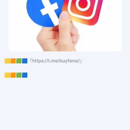
🟨🟧🟩🟦『https://t.me/buyfensi/』
🟨🟧🟩🟦