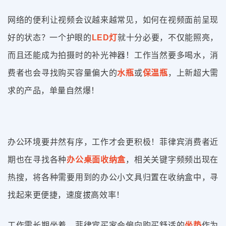
网络的便利让视频会议越来越常见，如何在视频面前呈现
好的状态？一个护眼的
LED灯
就十分必要，不仅能照亮，
而且还能成为拍摄时的补光神器！工作当然要多喝水，消
费者也会寻找购买容量偏大的
水瓶
或
保温瓶
，上新超大需
求的产品，单量自然爆！
办公环境要井然有序，工作才会更积极！菲律宾消费者近
期也在寻找各种
办公桌面收纳盒
，相关关键字频频出现在
热搜，将各种需要用到的办公小文具归置在收纳盒中，寻
找起来更便捷，速度拔高效率！
工作需长期坐着，菲律宾买家会偏向购买舒适的
坐垫
作为