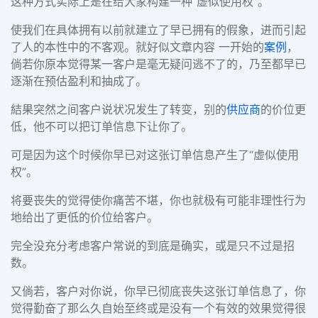
这种方式实际上是在给大家构建一种“虚似使用权”。
使我们在具体拥有以前就建立了早已拥有的假象，进而引起
了人的本性中的不客观。
就好似文章内容 一开始的
案例
，
倘若你原本觉得某一客户是毫无疑问逃不了的，乃至都早已
逐渐在预估盈利和抽成了。
結果突然之间客户说状况发生了转变，别的
供应商
的价位更
低，他不可以把订单信息下让你了。
可是因为这个时候你早已对这张订单信息产生了“虚似使用
权”。
将要丧失的觉得使你痛苦不堪，你也就极有可能非理性行为
地给出了更低
的价位给客户。
完全没充分考虑客户常说的到底是确实，或是只不过是招
数。
又倘若，客户对你说，你早已彻底丧失这张订单信息了，你
觉得勤奋了那么久自始至终或是没有一个有效的效果觉得很