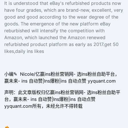
It is understood that eBay's refurbished products now
have four grades, which are brand-new, excellent, very
good and good according to the wear degree of the
goods. The emergence of the new platform eBay
reburbished will intensify the competition with
Amazon, which launched the Amazon renewed
refurbished product platform as early as 2017.get 50
likes,daily ins likes
小编✎ Nicole/亿赢ins粉丝营销网- 选Ins粉丝自助平台，
赢未来- ins 自动赞|Ins爆粉|ins 自动点赞 yyquant.com
声明：此文章版权归亿赢ins粉丝营销网- 选Ins粉丝自助平
台，赢未来- ins 自动赞|Ins爆粉|ins 自动点赞
yyquant.com所有，未经允许不得转载