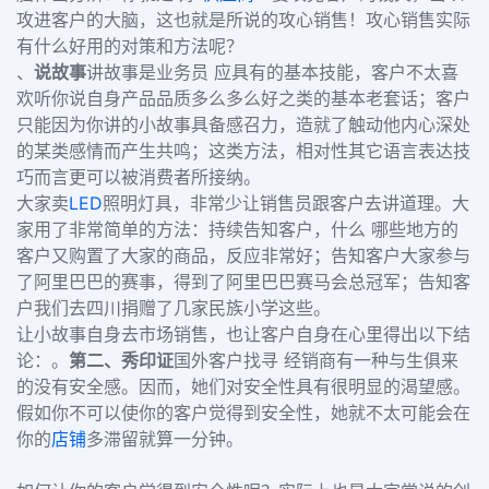
攻进客户的大脑，这也就是所说的攻心销售！攻心销售实际
有什么好用的对策和方法呢？
、
说故事
讲故事是业务员 应具有的基本技能，客户不太喜
欢听你说自身产品品质多么多么好之类的基本老套话；客户
只能因为你讲的小故事具备感召力，造就了触动他内心深处
的某类感情而产生共鸣；这类方法，相对性其它语言表达技
巧而言更可以被消费者所接纳。
大家卖
LED
照明灯具，非常少让销售员跟客户去讲道理。大
家用了非常简单的方法：持续告知客户，什么 哪些地方的
客户又购置了大家的商品，反应非常好；告知客户大家参与
了阿里巴巴的赛事，得到了阿里巴巴赛马会总冠军；告知客
户我们去四川捐赠了几家民族小学这些。
让小故事自身去市场销售，也让客户自身在心里得出以下结
论：。
第二、秀印证
国外客户找寻 经销商有一种与生俱来
的没有安全感。因而，她们对安全性具有很明显的渴望感。
假如你不可以使你的客户觉得到安全性，她就不太可能会在
你的
店铺
多滞留就算一分钟。