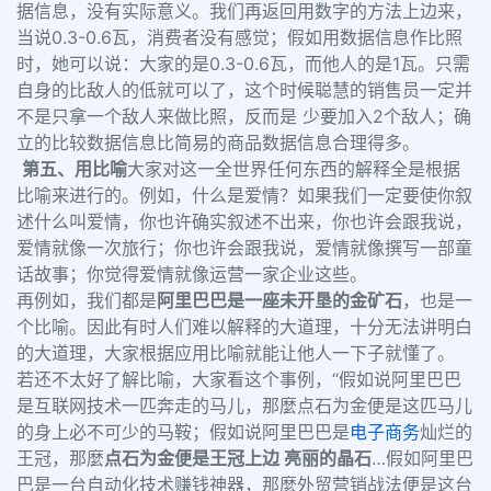
据信息，没有实际意义。我们再返回用数字的方法上边来，
当说0.3-0.6瓦，消费者没有感觉；假如用数据信息作比照
时，她可以说：大家的是0.3-0.6瓦，而他人的是1瓦。只需
自身的比敌人的低就可以了，这个时候聪慧的销售员一定并
不是只拿一个敌人来做比照，反而是 少要加入2个敌人；确
立的比较数据信息比简易的商品数据信息合理得多。
第五、用比喻
大家对这一全世界任何东西的解释全是根据
比喻来进行的。例如，什么是爱情？如果我们一定要使你叙
述什么叫爱情，你也许确实叙述不出来，你也许会跟我说，
爱情就像一次旅行；你也许会跟我说，爱情就像撰写一部童
话故事；你觉得爱情就像运营一家企业这些。
再例如，我们都是
阿里巴巴是一座未开垦的金矿石
，也是一
个比喻。因此有时人们难以解释的大道理，十分无法讲明白
的大道理，大家根据应用比喻就能让他人一下子就懂了。
若还不太好了解比喻，大家看这个事例，“假如说阿里巴巴
是互联网技术一匹奔走的马儿，那麼点石为金便是这匹马儿
的身上必不可少的马鞍；假如说阿里巴巴是
电子商务
灿烂的
王冠，那麼
点石为金便是王冠上边 亮丽的晶石
…假如阿里巴
巴是一台自动化技术赚钱神器，那麼外贸营销战法便是这台