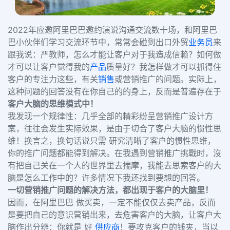
2022年应邀阿里巴巴邀约演说沟通交流数十场，和阿里巴
巴小伙伴们学习交流环节中，
常常会碰到出口外贸
业务员
来
跟我说：严教师，怎么才能让客户对于我造成信赖？如何做
才可以让客户觉得我的
产品
质量好？我怎样做才可以抓得住
客户的专注力这些，有关
销售
或营销推广的问题。实际上，
这种问题的回答没有在你自己的的身上，反而是普遍存在于
客户大脑的思维模式中！
我发现一个规律性：几乎
全部的精彩纷呈营销推广设计方
案，往往会发生实际效果，是由于切合了客户大脑的惯性思
维！换言之，换句话说只需 研究清晰了客户的惯性思维，
你的推广问题都能得到解决。在我遇到营销推广挑戰时，沒
有把自己关在一个人的世界里去揣摩，我能去思索客户的大
脑是怎么工作中的？许多情况下我还找到要想的回答。
一切营销推广问题的解决方法，都出现于客户的大脑里！
因而，在阿里巴巴 做买卖，一定不能仅仅去卖产品，反而
是要把自己的意识营销出来，去危害客户的大脑，让客户大
脑作出分辨：你就是 好
供应商
！要攻克客户的钱夹，当以