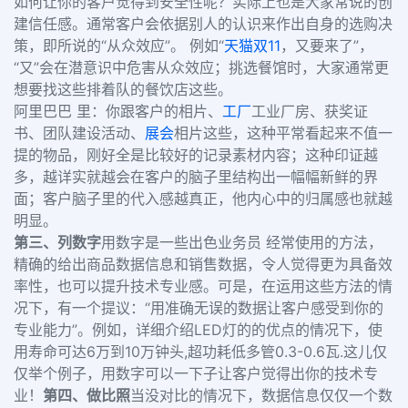
如何让你的客户觉得到安全性呢？实际上也是大家常说的创
建信任感。通常客户会依据别人的认识来作出自身的选购决
策，即所说的“从众效应”。 例如“
天猫
双11
，又要来了”，
“又”会在潜意识中危害从众效应；挑选餐馆时，大家通常更
想要找这些排着队的餐饮店这些。
阿里巴巴 里：你跟客户的相片、
工厂
工业厂房、获奖证
书、团队建设活动、
展会
相片这些，这种平常看起来不值一
提的物品，刚好全是比较好的记录素材内容；这种印证越
多，越详实就越会在客户的脑子里结构出一幅幅新鲜的界
面；客户脑子里的代入感越真正，他内心中的归属感也就越
明显。
第三、列数字
用数字是一些出色业务员 经常使用的方法，
精确的给出商品数据信息和销售数据，令人觉得更为具备效
率性，也可以提升技术专业感。可是，在运用这些方法的情
况下，有一个提议：“用准确无误的数据让客户感受到你的
专业能力”。例如，详细介绍LED灯的的优点的情况下，使
用寿命可达6万到10万钟头,超功耗低多管0.3-0.6瓦.这儿仅
仅举个例子，用数字可以一下子让客户觉得出你的技术专
业！
第四、做比照
当没对比的情况下，数据信息仅仅一个数