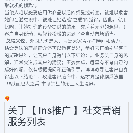
取款机的锁匙”。
当他人难以感受应用你商品以后的感受或转变，就难以危害
她的在潜意识中、很难让她造成“喜爱”的觉得。因此，常用
比喻，让她对你的设备提供的結果，充斥着无穷的遐思，让
客户自身说动，就轻轻松松的达到了全自动市场销售。
总得来说，
外国人也是人，只需大家肯花些時间和活力，
枯燥乏味的产品简介还可以做有意思；学好去正确引导客户
的逻辑思维，让客户自身得出以下结论：。业务员自身的见
解，通常会造成客户的猜疑；王婆卖瓜，哪里有不夸自己的
瓜好的呢。仅有根据提问和正确引导，谆谆教导让客户自身
得出以下结论：，攻进客户脑海中，这才算是孙膑兵法里
“非战而屈人之兵”市场销售的无上人生境界。
❤️‍🔥
关于【 Ins推广 】社交营销
服务列表