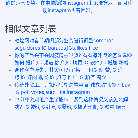
确的运营姿势。在电脑版的instagram上无法登入，而且注
册instagram也有困难。
相似文章列表
敦煌网对春节期间部分业务进行调整comprar
seguidores IG baratos,IGtalikes free
你的产品会不会因疫情被退货? 看看海外舆论怎么说IG
如何 推广,IG 頻道 簡介,IG 購買,IG 软件,IG 增加 粉絲
合作客户流失，其实可以再“捞”一下IG 點 贊,IG 追
踪,IG 订阅 购买,IG 如何 推广,IG 頻道 簡介
传统外贸工厂，如何转型跨境电商“独立站”市场？buy
IG poll votes,auto like instagram
中印冲突对谁产生了影响？遇到这种情况又该怎么解
决？IG增粉,IG引流,IG爆粉,IG帳號買賣,IG 粉絲 購買