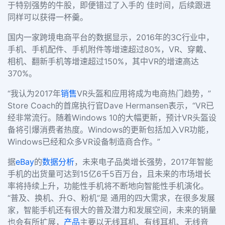
于特别强势的牛股，即便错过了入手的 佳时间，后续跟进
同样可以获得一杯羹。
国内一家跨境电商平台的数据显示，
2016
年的
3C
行业中，
手机、手机配件、手机附件等增速超过
80%
，
VR
、穿戴、
相机、翻新手机等增速超过
150%
，其中
VR
的增速高达
370%
。
“我认为
2017
年
销售
VR
头盔和应用将成为电商热门趋势，”
Store Coach
的首席执行官
Dave Hermansen
表示，“
VR
已
经非常流行。随着
Windows 10
的大幅更新，预计
VR
头盔设
备将引爆消费者热度。
Windows
的更新包括加入
VR
功能，
Windows
已经和众多
VR
设备制造商合作。”
据
eBay
的
数据分析
，未来电子品类增长强势，
2017
年智能
手机的出货量可达到
15
亿
6
千
5
百万台，且未来的市场增长
率将持续上升，功能性手机将不断地向智能性手机演化。
“普及、换机、升
G
、粉机”是 通用的四大需求，在很多发展
家，智能手机还有很大的普及潜力和发展空间，未来的销量
也会有所扩展，
产品
主要以无线耳机、有线耳机、无线音