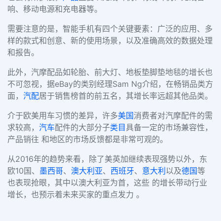
响、移动电源和充电器等。
需要注意的是，智能手机有四个关键要素：广泛的应用、多
样的款式和创意、新的使用场景，以及准确高效的数据处理
和报告。
此外，汽摩配品如轮胎、前大灯、地板垫脚垫地毯的增长也
不可忽视，据
eBay
的类别经理
Sam Ng
介绍，在畅销品类方
面，
汽配
居于销售榜首的前五名，其增长率远超其他品类。
介于欧美用车习惯的差异，许多
美国
消费者对汽摩配件的需
求较高，
汽车
配件的大部分子
类目
具备一定的市场兼容性，
产品销往 和地区的市场反馈都是非常可观的。
从
2016
年的趋势来看，除了美英加继续表现强势以外，东
欧
10
国、
墨西哥
、
澳大利亚
、
西班牙
、
意大利
以及
德国
等
也表现抢眼，其中以澳大利亚为首，这些 的增长带动行业
增长，也预示着未来买家的重点发力 。