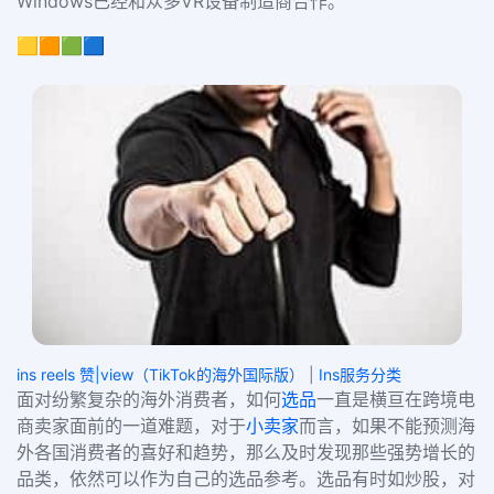
Windows
已经和众多
VR
设备制造商合作。”
🟨🟧🟩🟦
ins reels 赞|view（TikTok的海外国际版）
|
Ins服务分类
面对纷繁复杂的海外消费者，如何
选品
一直是横亘在跨境电
商卖家面前的一道难题，对于
小卖家
而言，如果不能预测海
外各国消费者的喜好和趋势，那么及时发现那些强势增长的
品类，依然可以作为自己的选品参考。选品有时如炒股，对