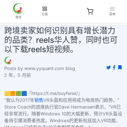
分类
菜单
首页
跨境卖家如何识别具有增长潜力
的品类？reels华人赞，同时也可
以下载reels短视频。
Posts by www.yyquant.com blog
2 年，5 月前
🟨🟧🟩🟦『https://t.me/buyfensi/』
“我认为
2017
年
销售
VR
头盔和应用将成为电商热门趋势，”
Store Coach
的首席执行官
Dave Hermansen
表示，“
VR
已
经非常流行。随着
Windows 10
的大幅更新，预计
VR
头盔设
备将引爆消费者热度。
Windows
的更新包括加入
VR
功能，