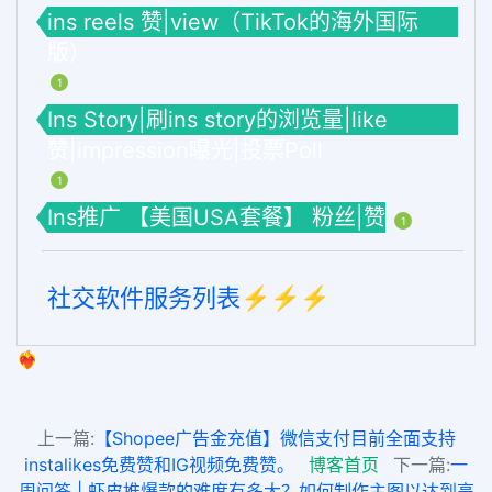
ins reels 赞|view（TikTok的海外国际
版）
1
Ins Story|刷ins story的浏览量|like
赞|impression曝光|投票Poll
1
Ins推广 【美国USA套餐】 粉丝|赞
1
社交软件服务列表⚡️⚡️⚡️
❤️‍🔥
上一篇:
【Shopee广告金充值】微信支付目前全面支持
instalikes免费赞和IG视频免费赞。
博客首页
下一篇:
一
周问答 | 虾皮推爆款的难度有多大？如何制作主图以达到高