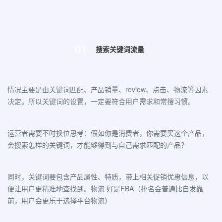
01
搜索关键词流量
情况
主要是
由
关键词匹配、产品销量、review、点击、物流等
因素
决定
。所以关键词的设置，
一定要
符合用户需求和常搜习惯
。
运营者需要不时换位思考：假如
你是消费者
，
你需要买这个产品
，
会搜索怎样的关键词
，才
能够得到
与自己需求
匹配的产品
？
同时，关键词要
包含产品属性、特质
，
带上相关促销优惠信息
，以
便让用户更精准地查找到。
物流 好是FBA（排名会普遍比自发靠
前，用户会更乐于选择平台物流）