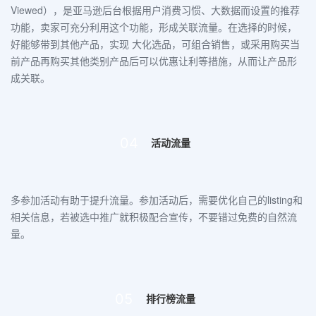
Viewed）
，是
亚马逊后台根据用户消费习惯
、
大数据
而设置的推荐
功能，卖家可充分利用这个功能，形成关联流量。在选择的时候，
好能够带到其他产品，
实现
大化选品
，可组合销售，或采用
购买当
前产品再购买其他类别产品
后
可以优惠让利等
措施，从而让产品形
成关联。
04
活动流量
多参加活动有助于提升流量。参加活动后，需要
优化自己的listing和
相关信息
，若被
选中推广就积极配合宣传
，不要错过免费的自然流
量。
05
排行榜流量