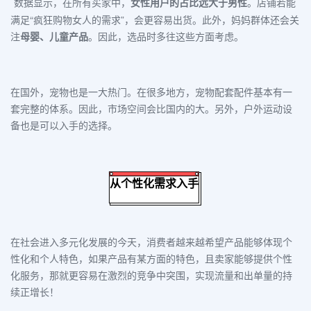
数据显示，在所有买家中，
女性用户的占比远大于男性
。店铺若能
满足“疯狂购物女人的需求”
，会更容易出货。此外，妈妈群体还会关
注
母婴、儿童产品
。因此，选品时多往这些方面考虑。
在国外，宠物也是一大热门。在很多地方，
宠物配套配件
基本有一
套
完整
的
体系
。因此，市场空间会比国内的大。另外，
户外运动设
备也是可以入手的选择。
从个性化需求入手
在社会进入多元化发展的今天，
消费者越来越希望产品能够体现个
性化和个人特色
，如果产品有某方面的特色，
且
卖家
能够提供个性
化服务
，那就更容易在激烈的竞争中突围，实现流量和出单量的持
续正增长！