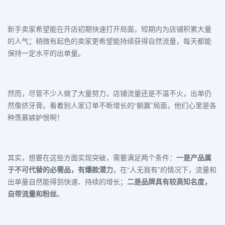
新手卖家希望能在开店初期快速打开局面，短期内为店铺积累大量
的人气；稍微有起色的卖家更希望能持续获得自然流量，每天都能
保持一定水平的出单量。
然而，尽管不少人做了大量努力，店铺流量还是不温不火，出单仍
然像挤牙膏。看着别人家订单不断增长的“躺赢”局面，他们心里是各
种羡慕嫉妒恨啊！
其实，想要在这些方面实现突破，需要满足两个条件：
一是产品属
于不可代替的必需品，有爆款潜力
，在“人无我有”的情况下，
流量
和
出单量自然能得到快速、持续的增长；
二是品牌
具有较高
知名
度
，
自带流量和粉丝
。