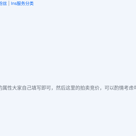
刷粉丝
|
Ins服务分类
了
的属性大家自己填写即可，然后这里的拍卖竞价，可以酌情考虑