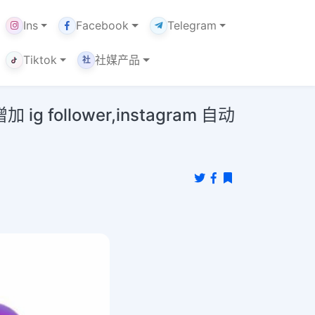
Ins
Facebook
Telegram
Tiktok
社媒产品
社
llower,instagram 自动