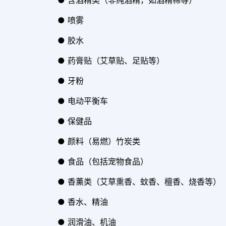
● 含酒精类（非纯酒精，如酒精棉等）
● 喷雾
● 胶水
● 药膏贴（艾草贴、足贴等）
● 牙粉
● 电动平衡车
● 保健品
● 颜料（易燃）竹炭类
● 食品（包括宠物食品）
● 香薰类（艾草熏香、蚊香、檀香、烧香等）
● 香水、精油
● 润滑油、机油