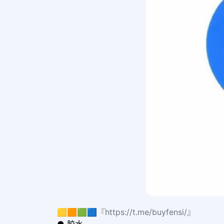
🟨🟧🟩🟦『https://t.me/buyfensi/』
● 胶水