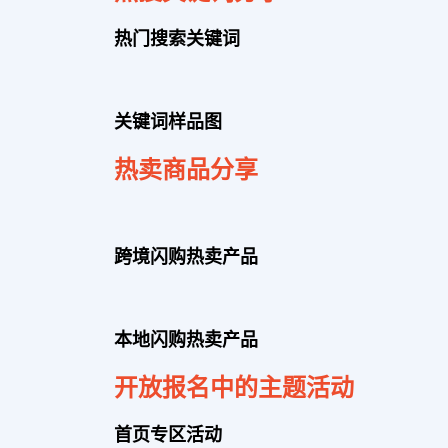
热门搜索关键词
关
键词样
品
图
热卖商品分享
跨境
闪购热卖产品
本地
闪购热卖产
品
开放报名中的主
题
活
动
首
页专
区活
动