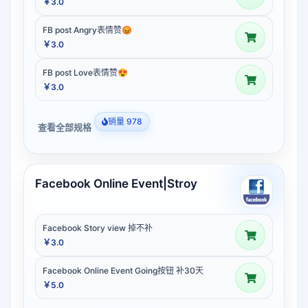
￥3.0
FB post Angry表情赞😡
￥3.0
FB post Love表情赞😍
￥3.0
销量 978
查看全部规格
Facebook Online Event|Stroy
Facebook Story view 掉不补
￥3.0
Facebook Online Event Going按钮 补30天
￥5.0