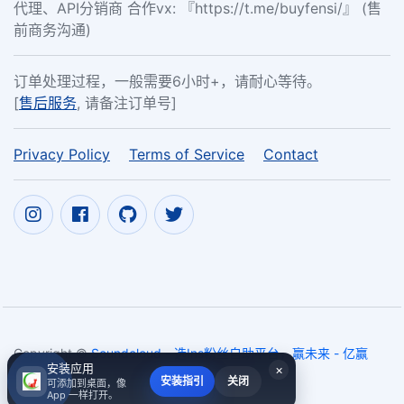
代理、API分销商 合作vx: 『https://t.me/buyfensi/』 (售
前商务沟通)
订单处理过程，一般需要6小时+，请耐心等待。
[
售后服务
, 请备注订单号]
Privacy Policy
Terms of Service
Contact
Copyright ©
Soundcloud - 选Ins粉丝自助平台，赢未来 - 亿赢
安装应用
×
ins粉丝营销网 - yyquant.com
2017~2026
安装指引
关闭
可添加到桌面，像
App 一样打开。